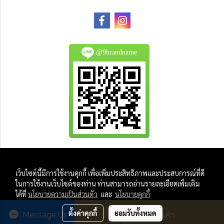
@9brandname
All Product are authentic and pre-owned.
เว็บไซต์นี้มีการใช้งานคุกกี้ เพื่อเพิ่มประสิทธิภาพและประสบการณ์ที่ดี
And
ในการใช้งานเว็บไซต์ของท่าน ท่านสามารถอ่านรายละเอียดเพิ่มเติม
All Photo in this website were taken by
ได้ที่
นโยบายความเป็นส่วนตัว
และ
นโยบายคุกกี้
9Brandname's Team.
ตั้งค่าคุกกี้
ยอมรับทั้งหมด
Message Us
สั่งซื้อสินค้า