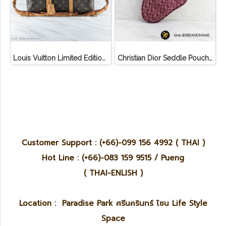
Louis Vuitton Limited Edition Monogram Canvas Sofia Coppola SC Bag
Christian Dior Seddle Pouch Accessory Hand Bag
Customer Support : (+66)-099 156 4992 ( THAI )
Hot Line : (+66)-083 159 9515 / Pueng
( THAI-ENLISH )
Location : Paradise Park ศรีนครินทร์ โซน Life Style
Space