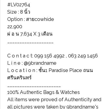
#LV02764
Size : 8 นิ้ว
Option : สายcowhide
22,900
ผ่ อ น 7,634 X 3 เดือน
___________________
C o n t a c t: 099 156 4992 , 063 249 1456
L i n e : @9brandname
L o c a t i o n : ชั้น1 Paradise Place ถนน
ศรีนครินทร์
______________________
100% Authentic Bags & Watches
All items were proved of Authenticity and
all pictures were taken by 9brandname's