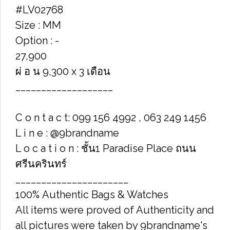
#LV02768
Size : MM
Option : -
27,900
ผ่ อ น 9,300 x 3 เดือน
___________________
C o n t a c t: 099 156 4992 , 063 249 1456
L i n e : @9brandname
L o c a t i o n : ชั้น1 Paradise Place ถนน
ศรีนครินทร์
______________________
100% Authentic Bags & Watches
All items were proved of Authenticity and
all pictures were taken by 9brandname's