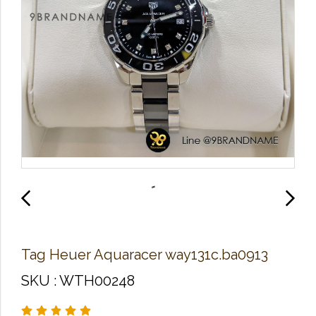
Tag Heuer Aquaracer way131c.ba0913
SKU : WTH00248