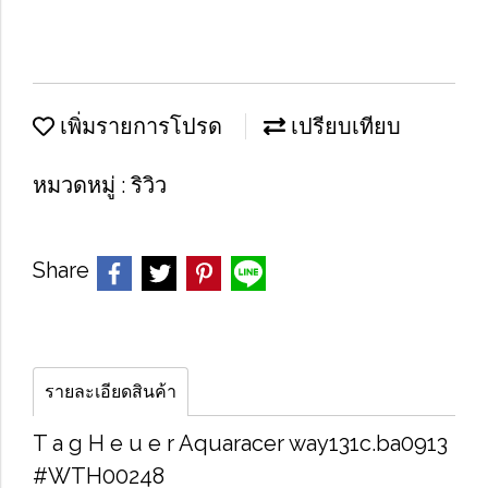
เพิ่มรายการโปรด
เปรียบเทียบ
หมวดหมู่ :
ริวิว
Share
รายละเอียดสินค้า
T a g H e u e r Aquaracer way131c.ba0913
#WTH00248