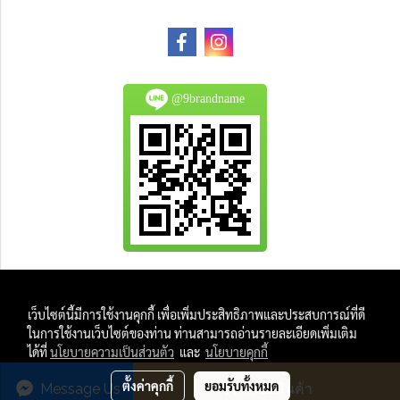
@9brandname
All Product are authentic and pre-owned.
เว็บไซต์นี้มีการใช้งานคุกกี้ เพื่อเพิ่มประสิทธิภาพและประสบการณ์ที่ดี
And
ในการใช้งานเว็บไซต์ของท่าน ท่านสามารถอ่านรายละเอียดเพิ่มเติม
All Photo in this website were taken by
ได้ที่
นโยบายความเป็นส่วนตัว
และ
นโยบายคุกกี้
9Brandname's Team.
ตั้งค่าคุกกี้
ยอมรับทั้งหมด
Message Us
สั่งซื้อสินค้า