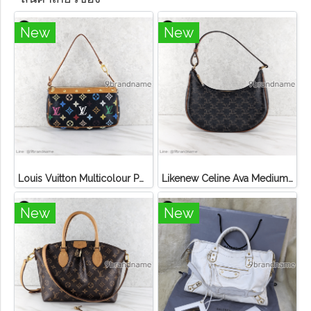
New
New
Louis Vuitton Multicolour Pochette Canvas
Likenew Celine Ava Medium Triomphe Canvas
New
New