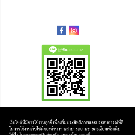
@9brandname
All Product are authentic and pre-owned.
เว็บไซต์นี้มีการใช้งานคุกกี้ เพื่อเพิ่มประสิทธิภาพและประสบการณ์ที่ดี
And
ในการใช้งานเว็บไซต์ของท่าน ท่านสามารถอ่านรายละเอียดเพิ่มเติม
All Photo in this website were taken by