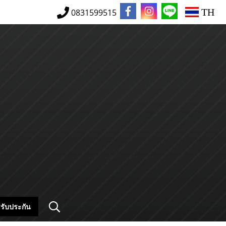
TH
0831599515
รับประกัน