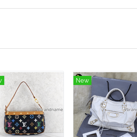
w
New