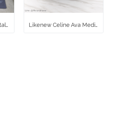
Balenciaga Classic Metallic Edge City Bag
Likenew Celine Ava Medium Triomphe Canvas