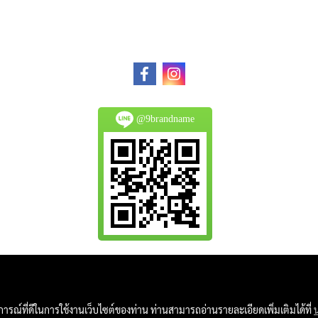
@9brandname
All Product are authentic and pre-owned.
And
บการณ์ที่ดีในการใช้งานเว็บไซต์ของท่าน ท่านสามารถอ่านรายละเอียดเพิ่มเติมได้ที่
Photo in this website were taken by 9Brandname's 