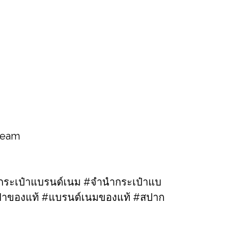
 team
ระเป๋าแบรนด์เนม​ #จำนำกระเป๋าแบ
เป๋าของแท้​ #แบรนด์เนมของแท้ #สปาก