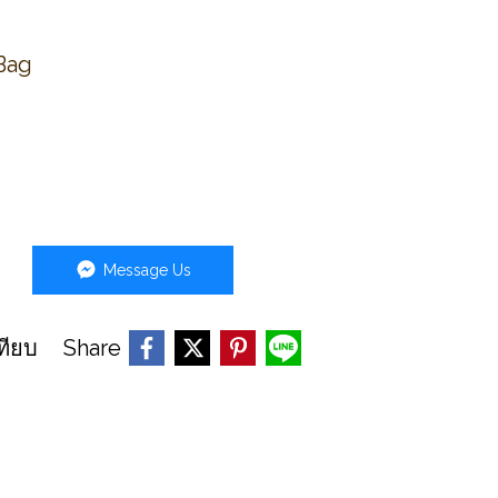
Bag
Message Us
Share
ทียบ