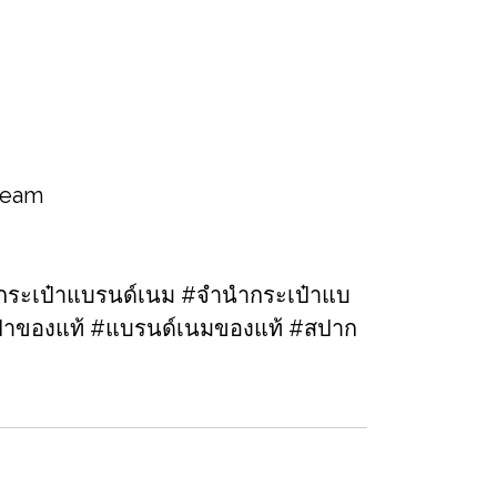
 team
ระเป๋าแบรนด์เนม​ #จำนำกระเป๋าแบ
เป๋าของแท้​ #แบรนด์เนมของแท้ #สปาก