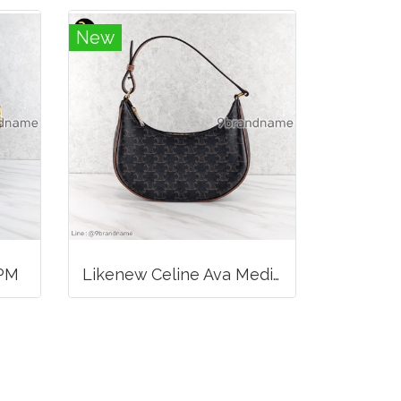
New
 PM
Likenew Celine Ava Medium Triomphe Canvas