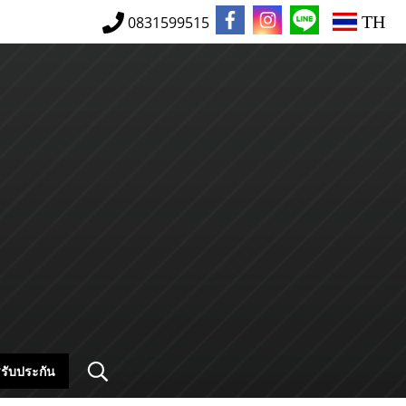
TH
0831599515
รับประกัน