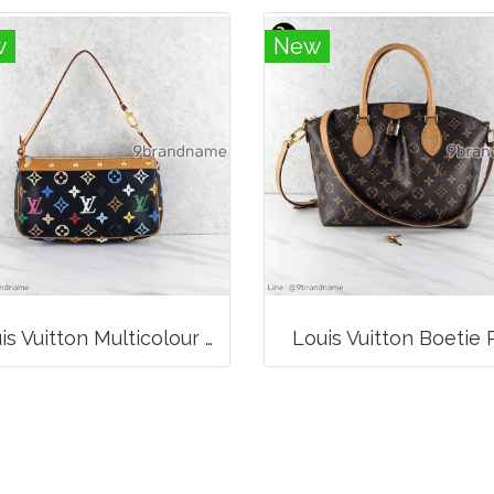
w
New
Louis Vuitton Multicolour Pochette Canvas
Louis Vuitton Boetie