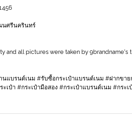
 1456
 ถนนศรีนครินทร์
ity and all pictures were taken by 9brandname's
แบรนด์เนม #รับซื้อกระเป๋าแบรนด์เนม​ #ฝากขายก
ระเป๋า #กระเป๋ามือสอง​ #กระเป๋าแบรนด์เนม​ #กระ