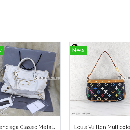
w
New
Balenciaga Classic Metallic Edge City Bag