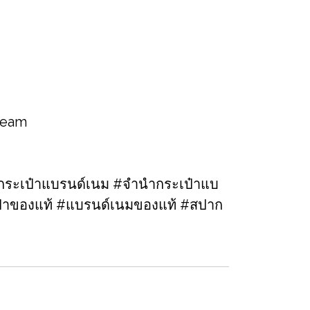
 team
ระเป๋าแบรนด์เนม​ #จำนำกระเป๋าแบ
เป๋าของแท้​ #แบรนด์เนมของแท้ #สปาก