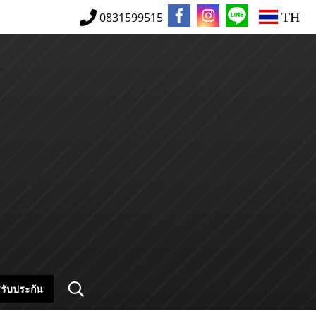
TH
0831599515
รับประกัน