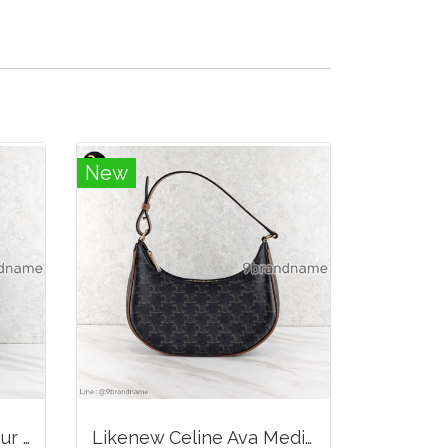
New
Louis Vuitton Multicolour Pochette Canvas
Likenew Celine Ava Medium Triomphe Canvas