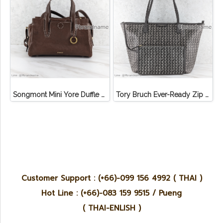
Songmont Mini Yore Duffle Bag Sandal
Tory Bruch Ever-Ready Zip Tote Winter Zinc Canvas
Customer Support : (+66)-099 156 4992 ( THAI )
Hot Line : (+66)-083 159 9515 / Pueng
( THAI-ENLISH )