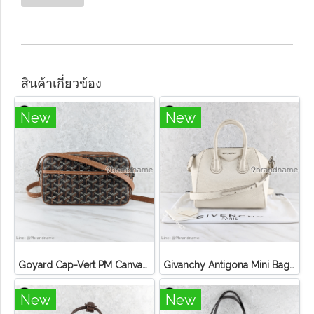
สินค้าเกี่ยวข้อง
New
New
Goyard Cap-Vert PM Canvas Black Tan
Givanchy Antigona Mini Bag Off White SHW Goat Leather
New
New