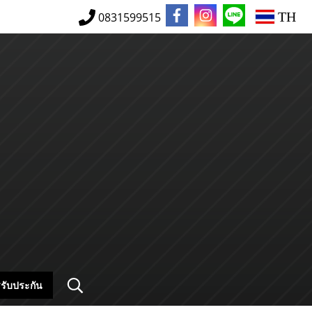
TH
0831599515
รับประกัน