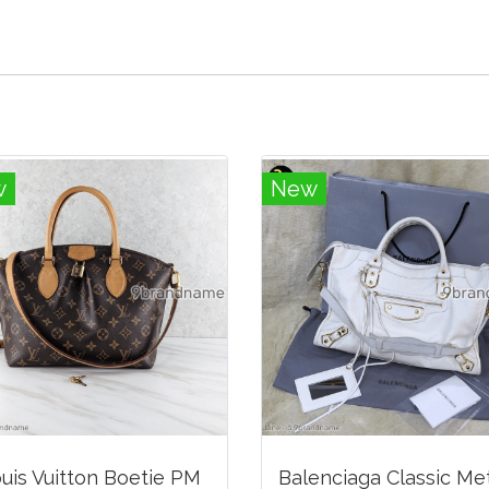
w
New
uis Vuitton Boetie PM