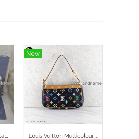
New
Balenciaga Classic Metallic Edge City Bag
Louis Vuitton Multicolour Pochette Canvas