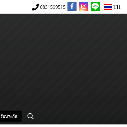
TH
0831599515
รับประกัน