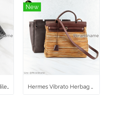
New
Hermes Ebene Crocodile Bearn Bifold Wallet Palladium
Hermes Vibrato Herbag 31 Leather Orange Multicolor