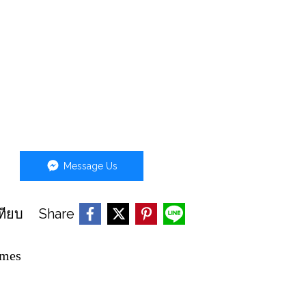
Message Us
Share
ทียบ
mes