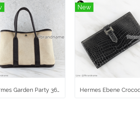
w
New
Hermes Garden Party 36 tote bag Canvas Clemence