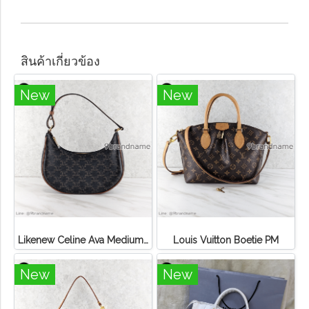
สินค้าเกี่ยวข้อง
New
New
Likenew Celine Ava Medium Triomphe Canvas
Louis Vuitton Boetie PM
New
New