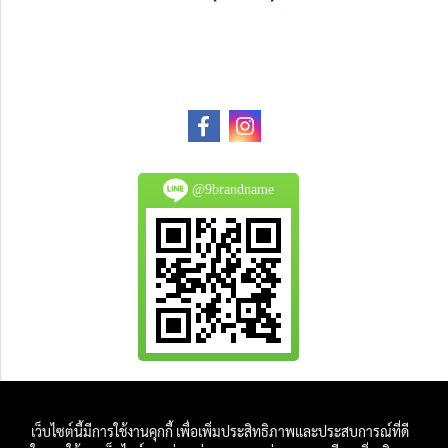
@9brandname
All Product are authentic and pre-owned.
เว็บไซต์นี้มีการใช้งานคุกกี้ เพื่อเพิ่มประสิทธิภาพและประสบการณ์ที่ดี
And