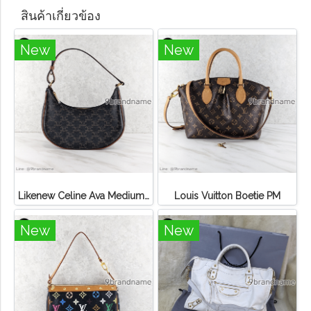
สินค้าเกี่ยวข้อง
New
New
Likenew Celine Ava Medium Triomphe Canvas
Louis Vuitton Boetie PM
New
New