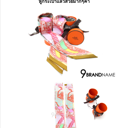
หูกระเป๋าแล้วสวยมากๆค่า