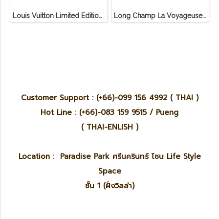
Louis Vuitton Limited Edition Monogram Canvas Sofia Coppola SC Bag
Long Champ La Voyageuse Bag Leather
Customer Support : (+66)-099 156 4992 ( THAI )
Hot Line : (+66)-083 159 9515 / Pueng
( THAI-ENLISH )
Location : Paradise Park ศรีนครินทร์ โซน Life Style
Space
ชั้น 1 (ฝั่งวิลล่า)