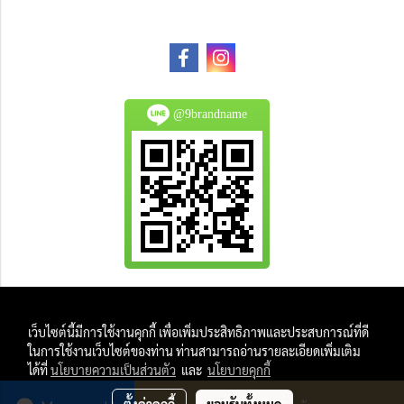
@9brandname
All Product are authentic and pre-owned.
เว็บไซต์นี้มีการใช้งานคุกกี้ เพื่อเพิ่มประสิทธิภาพและประสบการณ์ที่ดี
And
ในการใช้งานเว็บไซต์ของท่าน ท่านสามารถอ่านรายละเอียดเพิ่มเติม
All Photo in this website were taken by
ได้ที่
นโยบายความเป็นส่วนตัว
และ
นโยบายคุกกี้
9Brandname's Team.