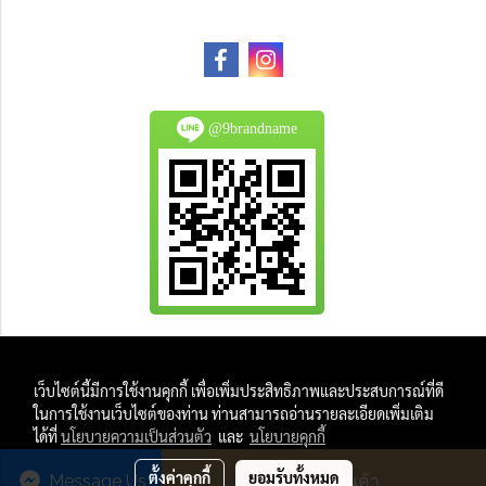
@9brandname
All Product are authentic and pre-owned.
เว็บไซต์นี้มีการใช้งานคุกกี้ เพื่อเพิ่มประสิทธิภาพและประสบการณ์ที่ดี
And
ในการใช้งานเว็บไซต์ของท่าน ท่านสามารถอ่านรายละเอียดเพิ่มเติม
All Photo in this website were taken by
ได้ที่
นโยบายความเป็นส่วนตัว
และ
นโยบายคุกกี้
9Brandname's Team.
ตั้งค่าคุกกี้
ยอมรับทั้งหมด
Message Us
สั่งซื้อสินค้า