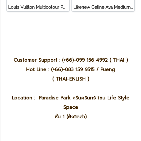
Louis Vuitton Multicolour Pochette Canvas
Likenew Celine Ava Medium Triomphe Canvas
Customer Support : (+66)-099 156 4992 ( THAI )
Hot Line : (+66)-083 159 9515 / Pueng
( THAI-ENLISH )
Location : Paradise Park ศรีนครินทร์ โซน Life Style
Space
ชั้น 1 (ฝั่งวิลล่า)