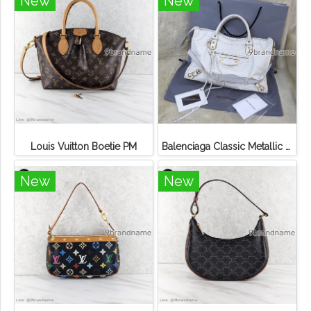
New
New
Louis Vuitton Boetie PM
Balenciaga Classic Metallic Edge City Bag
New
New