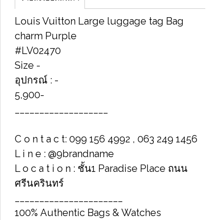
Louis Vuitton Large luggage tag Bag
charm Purple
#LV02470
Size​ -
อุปกรณ์​ : -
5,900-
___________________
C o n t a c t: 099 156 4992 , 063 249 1456
L i n e : @9brandname
L o c a t i o n : ชั้น1 Paradise Place ถนน
ศรีนครินทร์
______________________
100% Authentic Bags & Watches