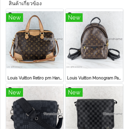
สินค้าเกี่ยวข้อง
New
New
Louis Vuitton Retiro pm Handbag Canvas Monogram
Louis Vuitton Monogram Palm Springs PM Backpack
New
New