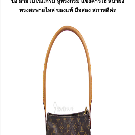
ปิ้ง ลายโมโนแกรม หูทรงกรม แข็งคาวไฮ สีน้ำผึ้ง
ทรงสะพายไหล่ ของแท้ มือสอง สภาพดีค่ะ