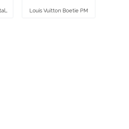
Balenciaga Classic Metallic Edge City Bag
Louis Vuitton Boetie PM