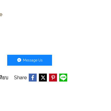
se
Message Us
Share
ทียบ