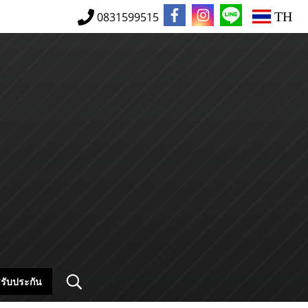
TH
0831599515
รับประกัน