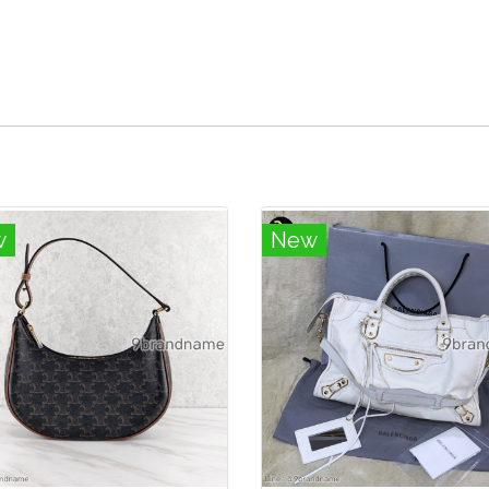
w
New