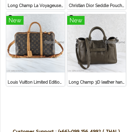
Long Champ La Voyageuse Bag Leather
Christian Dior Seddle Pouch Accessory Hand Bag
New
New
Louis Vuitton Limited Edition Monogram Canvas Sofia Coppola SC Bag
Long Champ 3D leather handbag
Customer Support : (+66)-099 156 4992 ( THAI )