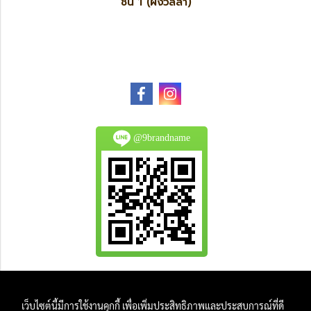
ชั้น 1 (ฝั่งวิลล่า)
@9brandname
All Product are authentic and pre-owned.
เว็บไซต์นี้มีการใช้งานคุกกี้ เพื่อเพิ่มประสิทธิภาพและประสบการณ์ที่ดี
And