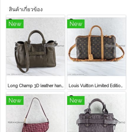
สินค้าเกี่ยวข้อง
New
New
Long Champ 3D leather handbag
Louis Vuitton Limited Edition Monogram Canvas Sofia Coppola SC Bag
New
New