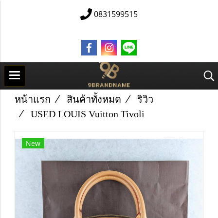
0831599515
หน้าแรก
สินค้าทั้งหมด
ริวิว
U​S​E​D L​O​U​IS Vuitton Tivoli
New