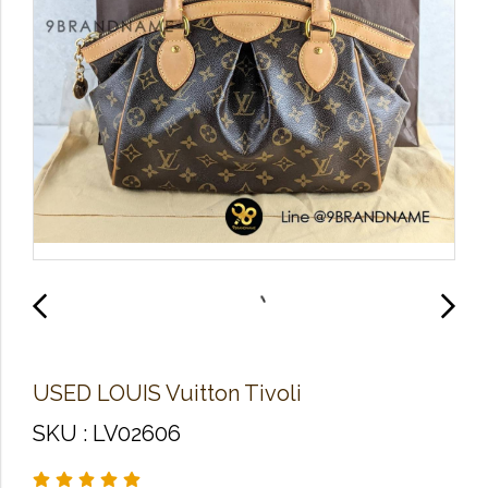
U​S​E​D L​O​U​IS Vuitton Tivoli
SKU : LV02606