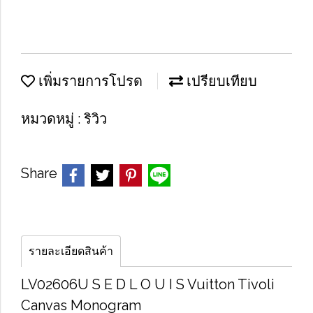
เพิ่มรายการโปรด
เปรียบเทียบ
หมวดหมู่ :
ริวิว
Share
รายละเอียดสินค้า
LV02606U​ S​ E​ D L​ O​ U​ I S Vuitton Tivoli
Canvas Monogram