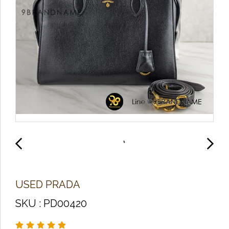
U​S​E​D P​R​A​D​A​
SKU : PD00420