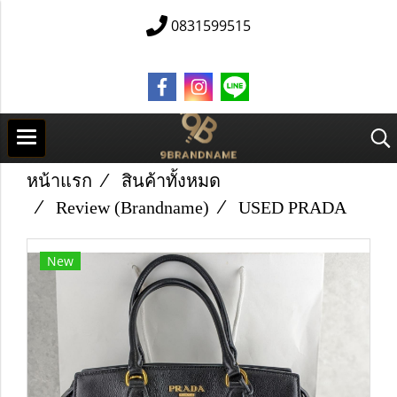
0831599515
หน้าแรก
สินค้าทั้งหมด
Review (Brandname)
U​S​E​D P​R​A​D​A​
New