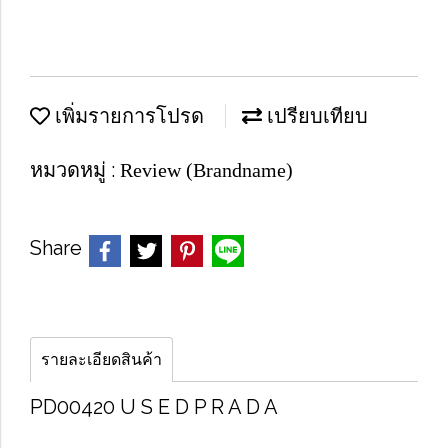
เพิ่มรายการโปรด
เปรียบเทียบ
หมวดหมู่ :
Review (Brandname)
Share
รายละเอียดสินค้า
PD00420 U​ S​ E​ D P​ R​ A​ D​ A​