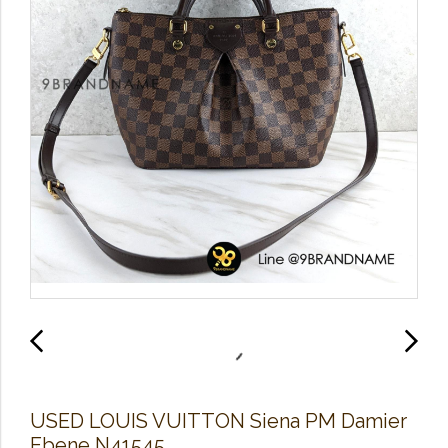
U​S​E​D LOUIS​ V​U​IT​T​O​N Siena PM Damier
Ebene N41545