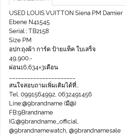
U​S​E​D LOUIS​ V​U​IT​T​O​N Siena PM Damier
Ebene N41545
Serial : TB2158
Size PM
อปก:ถุงผ้า​ การ์ด​ ป้ายแท็ค​ ใบเสร็จ​
49,900.-
ผ่อน16,634×3เดือน
______________________
สนใจสอบถามเพิ่มเติมได้ที่..
Tel. 0991564992, 0632491456
Line:@9brandname (มี@)
FB:9Brandname
IG:@9brandname_official,
@9brandnamewatch, @9brandnamesale