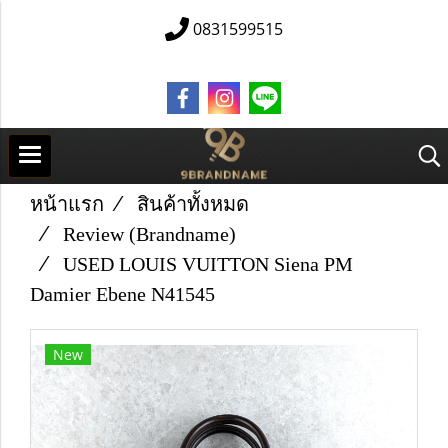
0831599515
หน้าแรก
สินค้าทั้งหมด
Review (Brandname)
U​S​E​D LOUIS​ V​U​IT​T​O​N Siena PM
Damier Ebene N41545
New