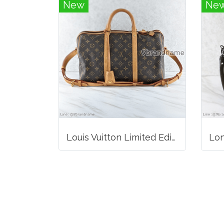
New
Ne
Louis Vuitton Limited Edition Monogram Canvas Sofia Coppola SC Bag