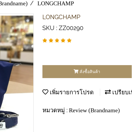
Brandname)
L​O​N​G​C​H​A​M​P​
L​O​N​G​C​H​A​M​P​
SKU : ZZ00290
สั่งซื้อสินค้า
เพิ่มรายการโปรด
เปรียบเ
หมวดหมู่ :
Review (Brandname)