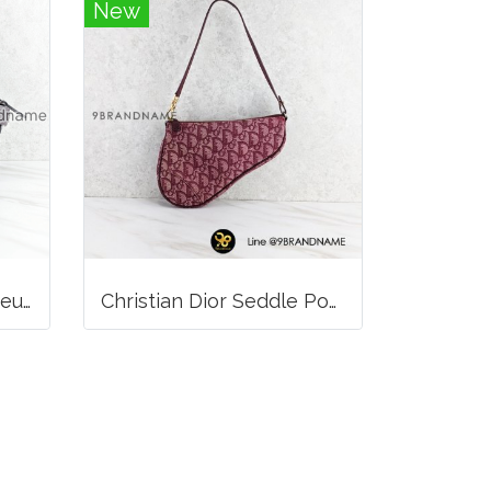
New
Long Champ La Voyageuse Bag Leather
Christian Dior Seddle Pouch Accessory Hand Bag