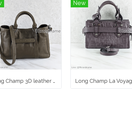
w
New
Long Champ 3D leather handbag