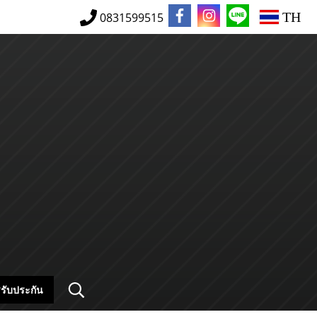
TH
0831599515
รับประกัน