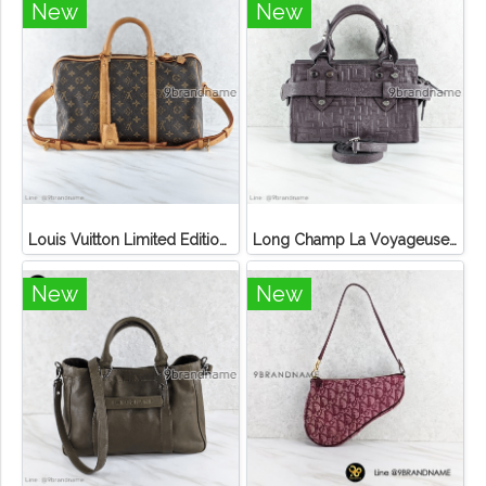
New
New
Louis Vuitton Limited Edition Monogram Canvas Sofia Coppola SC Bag
Long Champ La Voyageuse Bag Leather
New
New