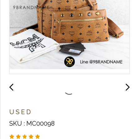
U​ S E D
SKU : MC00098