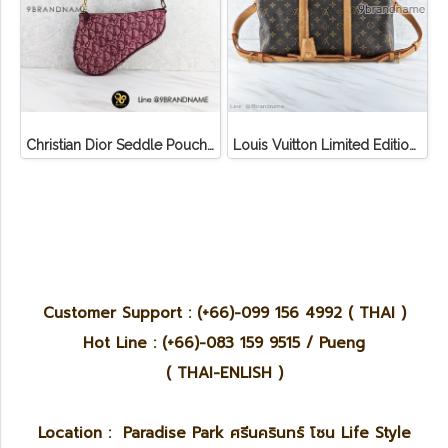
Christian Dior Seddle Pouch Accessory Hand Bag
Louis Vuitton Limited Edition Monogram Canvas Sofia Coppola SC Bag
Customer Support : (+66)-099 156 4992 ( THAI )
Hot Line : (+66)-083 159 9515 / Pueng
( THAI-ENLISH )
Location : Paradise Park ศรีนครินทร์ โซน Life Style