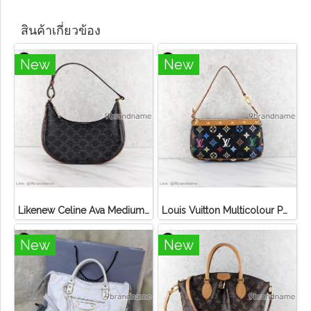
สินค้าเกี่ยวข้อง
New
New
Likenew Celine Ava Medium Triomphe Canvas
Louis Vuitton Multicolour Pochette Canvas
New
New