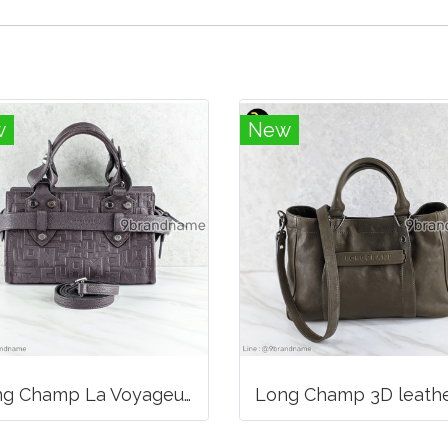
w
New
Long Champ La Voyageuse Bag Leather