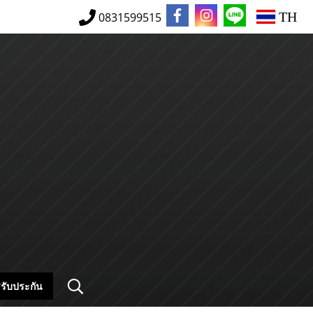
TH
0831599515
รับประกัน