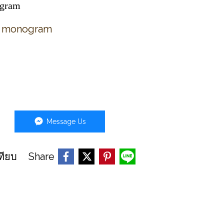
ogram
M monogram
Message Us
Share
ทียบ