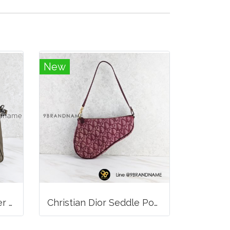
New
Long Champ 3D leather handbag
Christian Dior Seddle Pouch Accessory Hand Bag