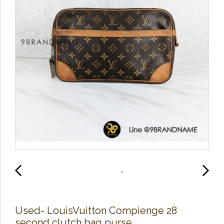
Used​- Louis​Vuitton Compienge 28​
second clutch bag purse