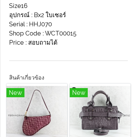
Size​16
อุปกรณ์​ : Bx2 ใบเซอร์
Serial​ : HHJ070
Shop Code​ : WCT00015
Price​ : สอบถา​มได้​
สินค้าเกี่ยวข้อง
New
New