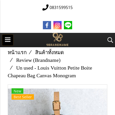
0831599515
หน้าแรก
สินค้าทั้งหมด
Review (Brandname)
Un used​ -​ Louis Vuitton​ Petite​ Boite
Chapeau Bag Canvas Monogram
New
Best Seller