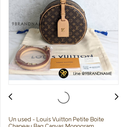
Un used​ -​ Louis Vuitton​ Petite​ Boite
Chapeau Bag Canvas Monogram