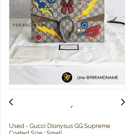
Used​ - Gucci​ Dionysus​ GG​ Supreme​
Coated Size​ : Small