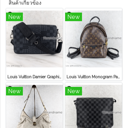
สินค้าเกี่ยวข้อง
New
New
Louis Vuitton Damier Graphite 3D Canvas Studio Messenger
Louis Vuitton Monogram Palm Springs PM Backpack
New
New