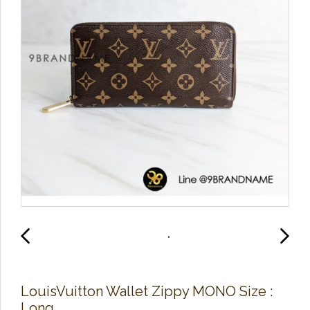
Louis​Vuitton​ Wallet​ Zippy​ MONO Size​ :
Long