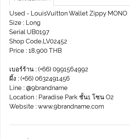
Used -​ Louis​Vuitton​ Wallet​ Zippy​ MONO
Size​ : Long
Serial​ UB0197
Shop Code.LV02452
Price​ : 18,900​ THB
เบอร์ร้าน : (+66) 0991564992
ผึ้ง : (+66) 0632491456
Line : @9brandname
Location : Paradise Park​ ชั้น1​ โซน​ O2​
Website : www.9brandname.com