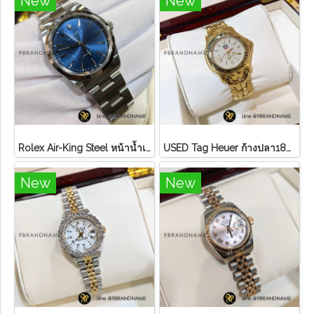
New
New
Rolex Air-King Steel หน้าน้ำเงิน หลักขีดสภาพดี
U​S​E​D​ T​ag Heuer ก้างปลา18K ขอบทอง หน้า ครีม
New
New