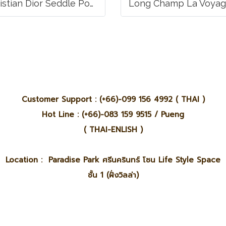
Christian Dior Seddle Pouch Accessory Hand Bag
Customer Support : (+66)-099 156 4992 ( THAI )
Hot Line : (+66)-083 159 9515 / Pueng
( THAI-ENLISH )
Location : Paradise Park ศรีนครินทร์ โซน Life Style Space
ชั้น 1 (ฝั่งวิลล่า)