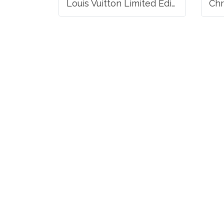
Louis Vuitton Limited Edition Monogram Canvas Sofia Coppola SC Bag