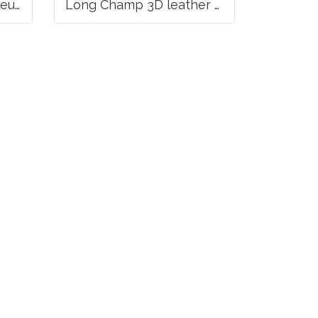
Long Champ La Voyageuse Bag Leather
Long Champ 3D leather handbag