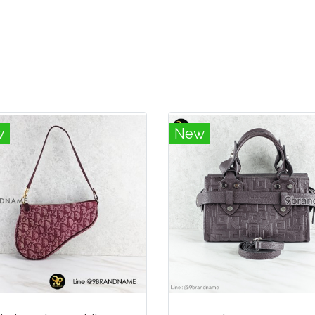
w
New