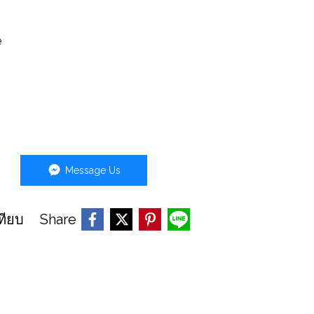
e
Message Us
Share
ทียบ