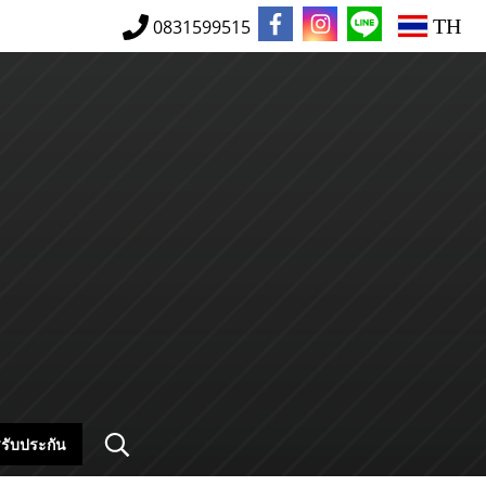
TH
0831599515
รับประกัน