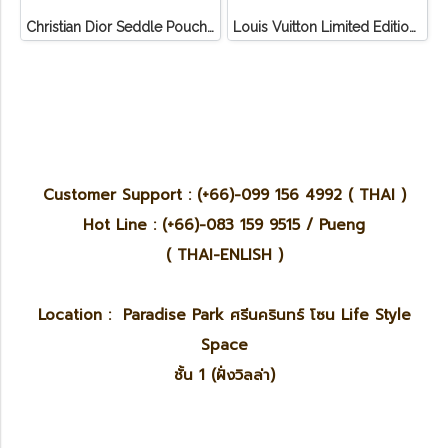
Christian Dior Seddle Pouch Accessory Hand Bag
Louis Vuitton Limited Edition Monogram Canvas Sofia Coppola SC Bag
Customer Support : (+66)-099 156 4992 ( THAI )
Hot Line : (+66)-083 159 9515 / Pueng
( THAI-ENLISH )
Location : Paradise Park ศรีนครินทร์ โซน Life Style
Space
ชั้น 1 (ฝั่งวิลล่า)