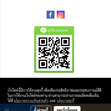
@9brandname
All Product are authentic and pre-owned.
เว็บไซต์นี้มีการใช้งานคุกกี้ เพื่อเพิ่มประสิทธิภาพและประสบการณ์ที่ดี
And
ในการใช้งานเว็บไซต์ของท่าน ท่านสามารถอ่านรายละเอียดเพิ่มเติม
All Photo in this website were taken by
ได้ที่
นโยบายความเป็นส่วนตัว
และ
นโยบายคุกกี้
9Brandname's Team.
ตั้งค่าคุกกี้
ยอมรับทั้งหมด
Message Us
สั่งซื้อสินค้า