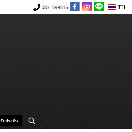
TH
0831599515
รับประกัน