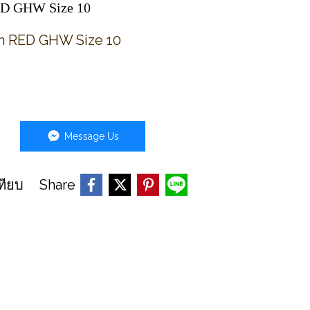
RED GHW Size 10
in RED GHW Size 10
Message Us
Share
ทียบ