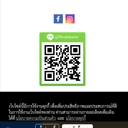
@9brandname
All Product are authentic and pre-owned.
เว็บไซต์นี้มีการใช้งานคุกกี้ เพื่อเพิ่มประสิทธิภาพและประสบการณ์ที่ดี
And
ในการใช้งานเว็บไซต์ของท่าน ท่านสามารถอ่านรายละเอียดเพิ่มเติม
All Photo in this website were taken by
ได้ที่
นโยบายความเป็นส่วนตัว
และ
นโยบายคุกกี้
9Brandname's Team.