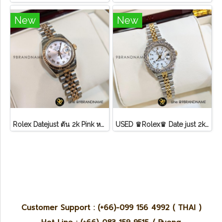
New
New
Rolex Datejust ตัน 2k Pink หลักโรมันสายจูบิลี่ Lady ไม่มี อปก
USED ♛Rolex♛ Date just​ 2k​ หน้าขาว​ หลัก​เพชร​/โรมัน ขอบเพชรหนามเตย​ บานพับเก่า​ สายจูบิลี่
Customer Support : (+66)-099 156 4992 ( THAI )