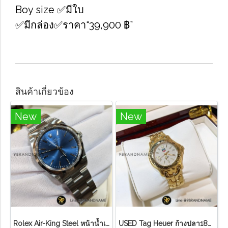
Boy size ✅มีใบ
✅มีกล่อง✅ราคา“39,900 ฿”
สินค้าเกี่ยวข้อง
New
New
Rolex Air-King Steel หน้าน้ำเงิน หลักขีดสภาพดี
U​S​E​D​ T​ag Heuer ก้างปลา18K ขอบทอง หน้า ครีม