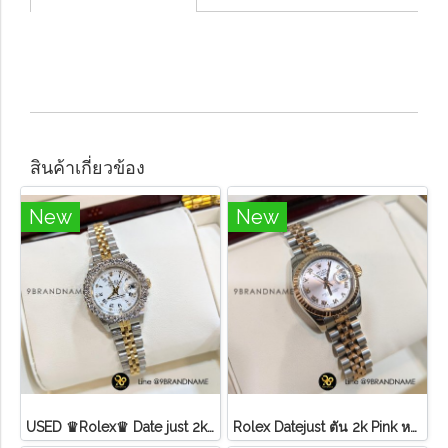
สินค้าเกี่ยวข้อง
New
New
USED ♛Rolex♛ Date just​ 2k​ หน้าขาว​ หลัก​เพชร​/โรมัน ขอบเพชรหนามเตย​ บานพับเก่า​ สายจูบิลี่
Rolex Datejust ตัน 2k Pink หลักโรมันสายจูบิลี่ Lady ไม่มี อปก