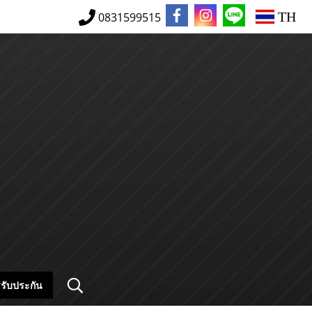
TH
0831599515
รับประกัน