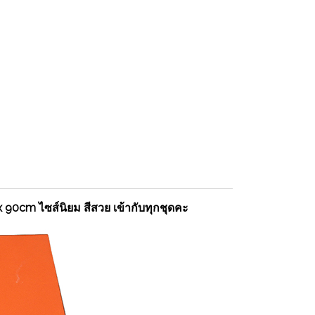
 90cm ไซส์นิยม สีสวย เข้ากับทุกชุดคะ