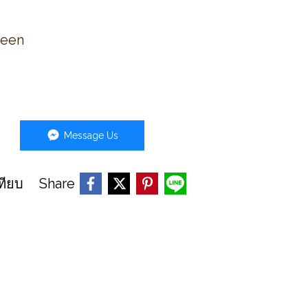
reen
Message Us
Share
ทียบ