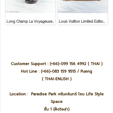
Long Champ La Voyageuse Bag Leather
Louis Vuitton Limited Edition Monogram Canvas Sofia Coppola SC Bag
Customer Support : (+66)-099 156 4992 ( THAI )
Hot Line : (+66)-083 159 9515 / Pueng
( THAI-ENLISH )
Location : Paradise Park ศรีนครินทร์ โซน Life Style
Space
ชั้น 1 (ฝั่งวิลล่า)