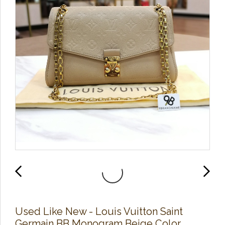
Used Like​ New​ - Louis​ Vuitton​ Saint​
Germain BB Monogram​ Beige​ Color​