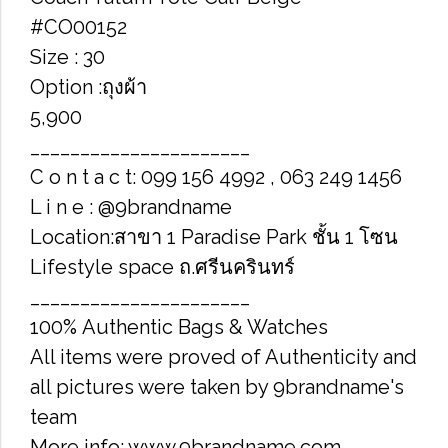
#CO00152
Size : 30
Option :ถุงผ้า
5,900
______________________
C o n t a c t: 099 156 4992 , 063 249 1456
L i n e : @9brandname
Location:สาขา 1 Paradise Park ชั้น 1 โซน
Lifestyle space ถ.ศรีนครินทร์
______________________
100% Authentic Bags & Watches
All items were proved of Authenticity and
all pictures were taken by 9brandname's
team
More info: www.9brandname.com