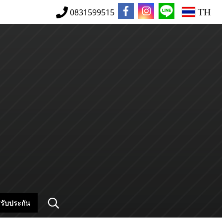
TH
0831599515
รับประกัน