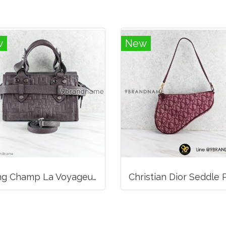
w
New
Long Champ La Voyageuse Bag Leather