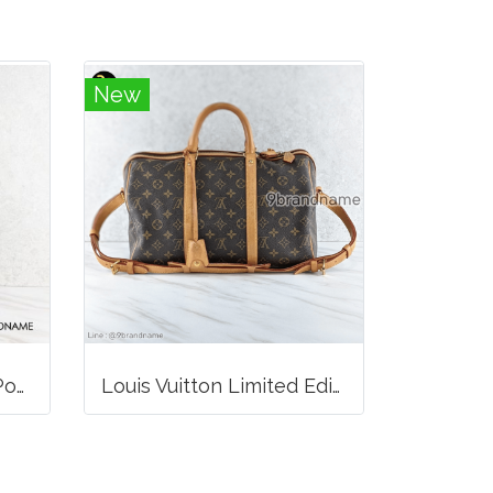
New
Christian Dior Seddle Pouch Accessory Hand Bag
Louis Vuitton Limited Edition Monogram Canvas Sofia Coppola SC Bag