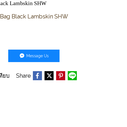
 Black Lambskin SHW
r Bag Black Lambskin SHW
Message Us
Share
ทียบ