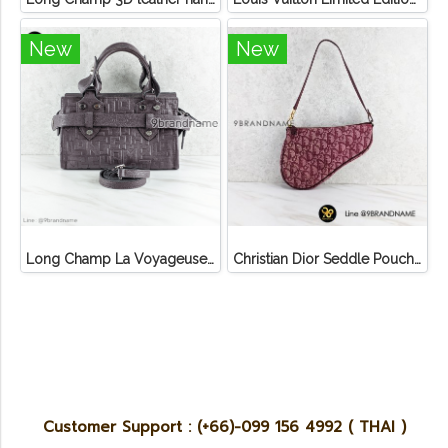
New
New
Long Champ La Voyageuse Bag Leather
Christian Dior Seddle Pouch Accessory Hand Bag
Customer Support : (+66)-099 156 4992 ( THAI )