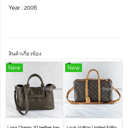
Year​ : 2006
สินค้าเกี่ยวข้อง
New
New
Long Champ 3D leather handbag
Louis Vuitton Limited Edition Monogram Canvas Sofia Coppola SC Bag