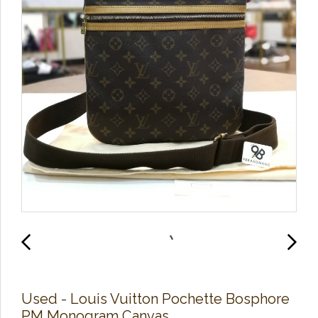
Used - Louis​ Vuitton​ Pochette​ Bosphore
PM​ Monogram Canvas​