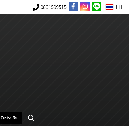
TH
0831599515
รับประกัน