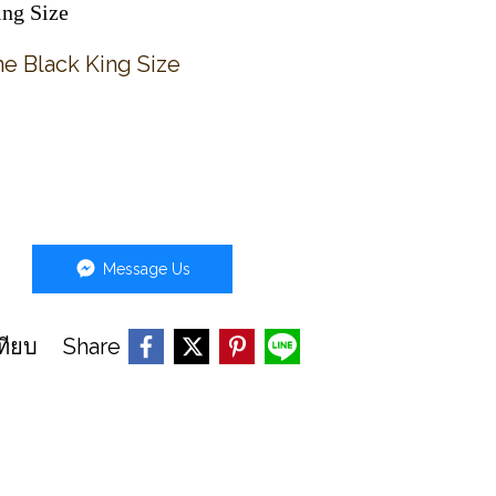
ng Size
e Black King Size
Message Us
Share
ทียบ