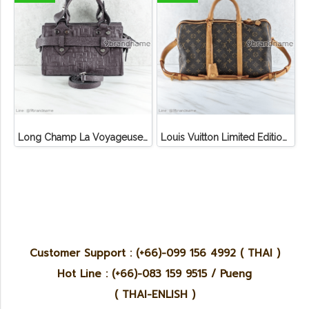
Long Champ La Voyageuse Bag Leather
Louis Vuitton Limited Edition Monogram Canvas Sofia Coppola SC Bag
Customer Support : (+66)-099 156 4992 ( THAI )
Hot Line : (+66)-083 159 9515 / Pueng
( THAI-ENLISH )